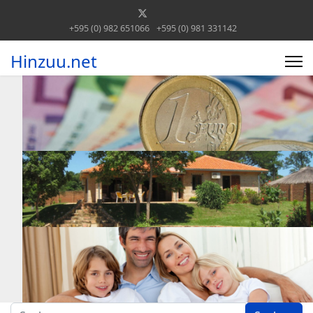
+595 (0) 982 651066
+595 (0) 981 331142
Hinzuu.net
Suchen