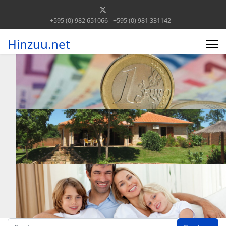
+595 (0) 982 651066
+595 (0) 981 331142
Hinzuu.net
Suchen