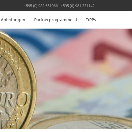
+595 (0) 982 651066
+595 (0) 981 331142
Anleitungen
Partnerprogramme
TiPPs