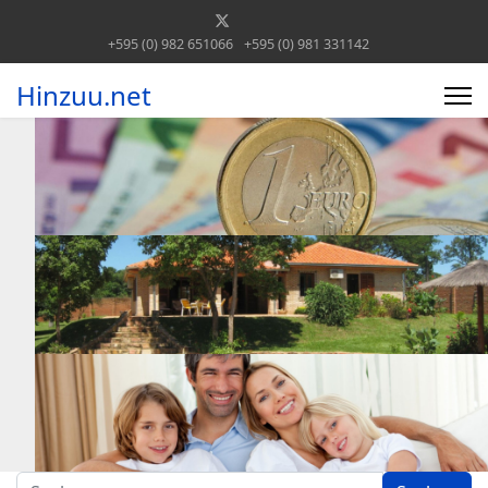
+595 (0) 982 651066
+595 (0) 981 331142
Hinzuu.net
Suchen