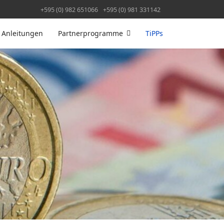
+595 (0) 982 651066
+595 (0) 981 331142
Anleitungen
Partnerprogramme
TiPPs